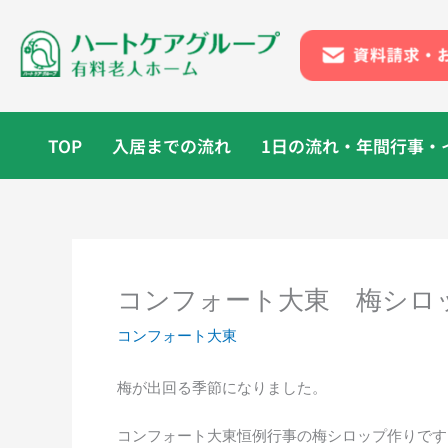
内
容
を
ス
キ
ッ
TOP
入居までの流れ
1日の流れ・年間行事・
プ
コンフォート大東 梅シロ
コンフォート大東
梅が出回る季節になりました。
コンフォート大東恒例行事の梅シロップ作りです