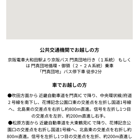
公共交通機関でお越しの方
京阪電車大和田駅より京阪バス 門真団地行き（１系統） もしく
は 門真団地循環・御領（２・２Ａ系統）乗車
「門真団地」バス停下車 徒歩2分
車でお越しの方
●吹田方面から 近畿自動車道を門真IC で降り、中央環状線/府道
2 号線を南下し、花博記念公園口東の交差点を左折し国道1号線
へ、北島東の交差点を右折し約800m直進。信号を左折し1つ目
の交差点を左折、約200m直進し右手。
●松原方面から 近畿自動車道を大東鶴見IC で降り、花博記念公
園口の交差点を右折し国道1号線へ、北島東の交差点を右折し約
800m直進。信号を左折し1つ目の交差点を左折、約200m直進し