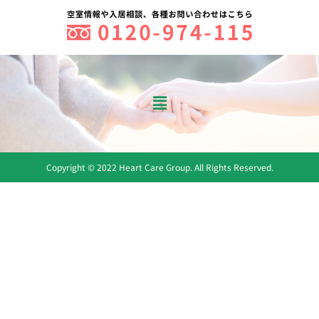
メ
ニ
ュ
ー
Copyright © 2022 Heart Care Group. All Rights Reserved.