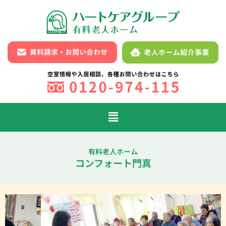
内
容
を
ス
キ
ッ
プ
メ
ニ
ュ
ー
有料老人ホーム
コンフォート門真