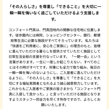
「その人らしさ」を尊重し「できること」を大切に一
瞬一瞬を悔いなく過ごしていただけるよう支援しま
す。
コンフォート門真は、門真団地内の閑静な住宅地に位置しま
す。徒歩圏内には病院、ショッピングセンター、銀行、郵便
局等生活に必要な施設がすべてそろっています。 私たちは
「快適をご利用者に、安心をご家族に」の理念のもと、皆様
に喜んでいただける暮らしを提供させていただく施設として
日常生活全般の支援を行なっています。 「一期一会」という
言葉があります。一生に一度しか起こりえない、すべてのこ
とはその時がすべてです。何事にも全力で取り組み、毎日の
一瞬一瞬を悔いのないようにし、ご入居者に喜んでいただけ
るように、「その人らしさ」を尊重して「できること」を大
切にする福祉実践者となれるよう誠心誠意努力しています。
これからもご入居者やご家族の皆さまから「コンフォート門
真に入居して良かった。」と言っていただける施設となりま
すようスタッフ一同全力を尽くす所存ですので、よろしくお
願いいたします。