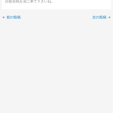
白歌合戦を見に来て下さいね。
←
前の投稿
次の投稿
→