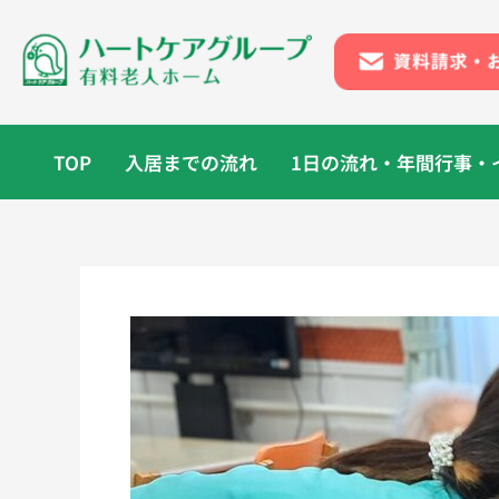
内
容
を
ス
キ
ッ
TOP
入居までの流れ
1日の流れ・年間行事・
プ