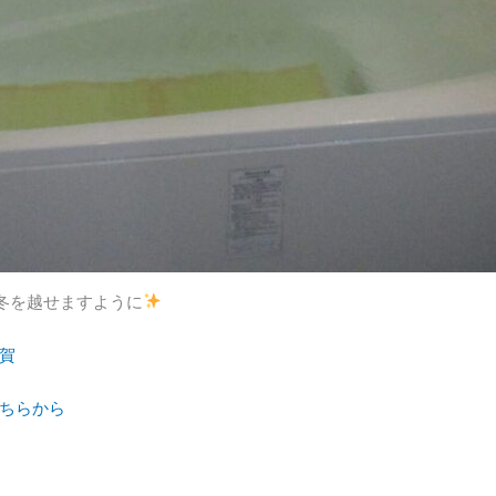
冬を越せますように
賀
ちらから