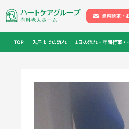
内
容
を
ス
キ
ッ
TOP
入居までの流れ
1日の流れ・年間行事・
プ