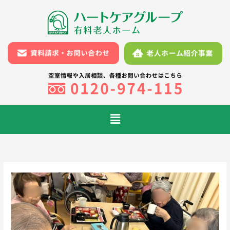
内
容
を
ス
キ
ッ
プ
メ
ニ
ュ
ー